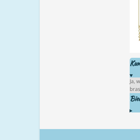
Kunn
Ja, 
bras
Bied