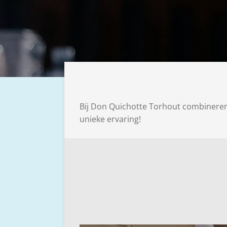
Bij Don Quichotte Torhout combineren
unieke ervaring!